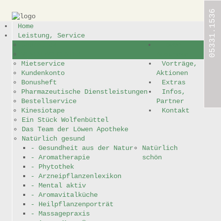
05331.1536
Home
Leistung, Service
Home
Überblick
Löwen
VENENFACHCENTER
Apotheke
Mietservice
Vorträge,
Leistung,
Kundenkonto
Aktionen
Service
Bonusheft
Extras
Pharmazeutische Dienstleistungen
Infos,
Löwen
Bestellservice
Partner
Apotheke
Kinesiotape
Kontakt
Ein Stück Wolfenbüttel
Vorträge,
Das Team der Löwen Apotheke
Aktionen
Natürlich gesund
- Gesundheit aus der Natur
Natürlich
Extras
- Aromatherapie
schön
- Phytothek
- Arzneipflanzenlexikon
Infos,
- Mental aktiv
Partner
- Aromavitalküche
- Heilpflanzenporträt
Kontakt
- Massagepraxis