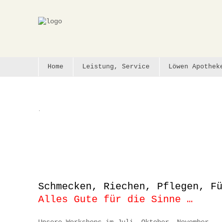
Home
Home
Leistung, Service
Löwen Apothek
Leistung, Service
Löwen Apotheke
.
Vorträge, Aktionen
Extras
Infos, Partner
Kontakt
Schmecken, Riechen, Pflegen, F
Impressum
Alles Gute für die Sinne …
Datenschutz