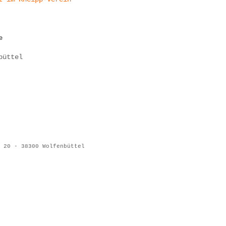
e
üttel
 20 - 38300 Wolfenbüttel