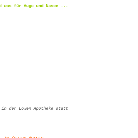
d was für Auge und Nasen ...
 in der Löwen Apotheke statt
st im Kneipp-Verein